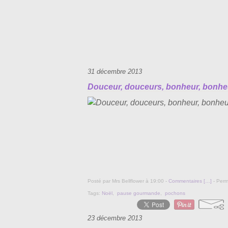
31 décembre 2013
Douceur, douceurs, bonheur, bonheu
Posté par Mrs Bellflower à 19:00 -
Commentaires [
…
]
- Perm
Tags:
Noël
,
pause gourmande
,
pochons
23 décembre 2013