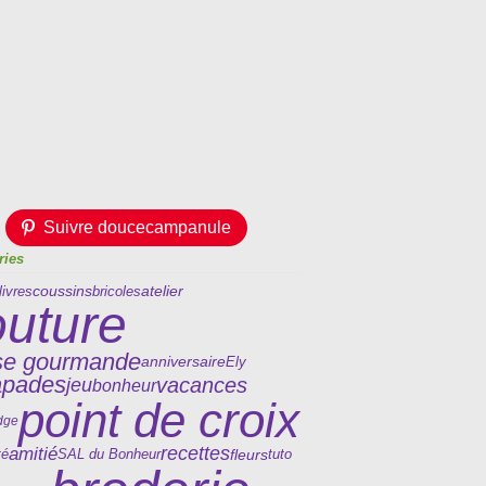
Suivre doucecampanule
ries
coussins
atelier
livres
bricoles
outure
se gourmande
anniversaire
Ely
apades
vacances
jeu
bonheur
point de croix
dge
amitié
recettes
fleurs
té
tuto
SAL du Bonheur