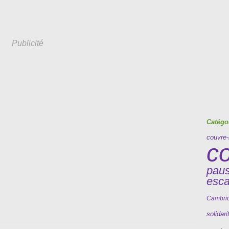
Publicité
Catégo
couvre-
c
pau
esc
Cambri
solidari