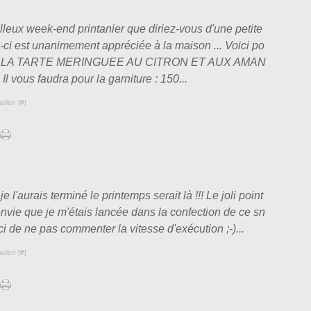
lleux week-end printanier que diriez-vous d'une petite
ci est unanimement appréciée à la maison ... Voici po
e de LA TARTE MERINGUEE AU CITRON ET AUX AMAN
l vous faudra pour la garniture : 150...
alien [
#
]
e l'aurais terminé le printemps serait là !!! Le joli point
 envie que je m'étais lancée dans la confection de ce sn
i de ne pas commenter la vitesse d'exécution ;-)...
alien [
#
]