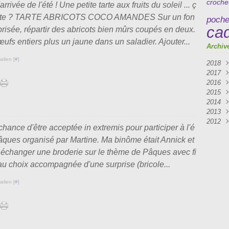
croche
'arrivée de l'été ! Une petite tarte aux fruits du soleil ... ç
ente ? TARTE ABRICOTS COCO AMANDES Sur un fon
poche
ca
brisée, répartir des abricots bien mûrs coupés en deux.
œufs entiers plus un jaune dans un saladier. Ajouter...
Archiv
alien [
#
]
2018
2017
Mai
2016
Avri
Mar
2015
Mar
Janv
Déc
2014
Oct
Déc
2013
Sep
Nov
Déc
2012
Aoû
Sep
Nov
Déc
chance d'être acceptée in extremis pour participer à l'é
Juil
Aoû
Oct
Nov
Déc
ques organisé par Martine. Ma binôme était Annick et
Avri
Juil
Sep
Oct
Nov
Mar
Juin
Aoû
Sep
Oct
échanger une broderie sur le thème de Pâques avec fi
Févr
Mai
Juil
Aoû
Sep
 au choix accompagnée d'une surprise (bricole...
Janv
Avri
Juin
Juil
Aoû
Mar
Mai
Juin
alien [
#
]
Févr
Avri
Mai
Janv
Mar
Avri
Févr
Mar
Janv
Févr
Janv