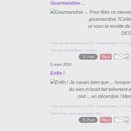
Gourmandise ...
Pour fêter ce mervei
gourmandise ?Celle-
ur vous la recett
DES I
Posté par Mrs Bellflower à 23:32 -
Commentaires [
…
]
- Perm
Tags:
pause gourmande
,
recettes
5 mars 2014
Enfin !
Je savais bien que ... lorsque j
du sien m'avait fait tellement
ood ... en décembre ! Merc
Posté par Mrs Bellflower à 13:56 -
Commentaires [
…
]
- Perm
Tags:
fleurs
,
pause gourmande
,
tricot