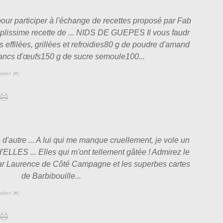
ur participer à l'échange de recettes proposé par Fab
mplissime recette de ... NIDS DE GUEPES Il vous faudr
 effilées, grillées et refroidies80 g de poudre d'amand
ancs d'œufs150 g de sucre semoule100...
alien [
#
]
n d'autre ... A lui qui me manque cruellement, je vole un
d'ELLES ... Elles qui m'ont tellement gâtée ! Admirez le
ar Laurence de Côté Campagne et les superbes cartes
de Barbibouille...
alien [
#
]