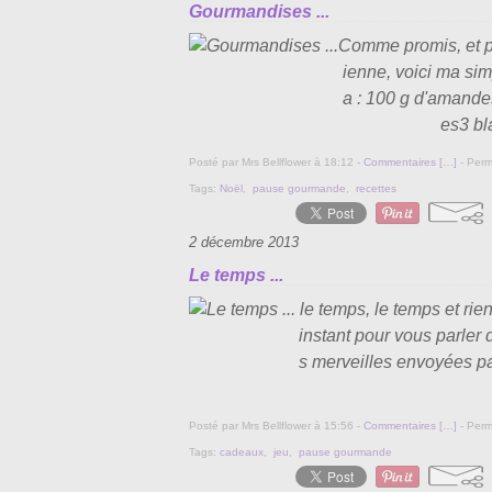
Gourmandises ...
Comme promis, et po
ienne, voici ma si
a : 100 g d'amandes
es3 bl
Posté par Mrs Bellflower à 18:12 -
Commentaires [
…
]
- Perm
Tags:
Noël
,
pause gourmande
,
recettes
2 décembre 2013
Le temps ...
le temps, le temps et rie
instant pour vous parler 
s merveilles envoyées p
Posté par Mrs Bellflower à 15:56 -
Commentaires [
…
]
- Perm
Tags:
cadeaux
,
jeu
,
pause gourmande