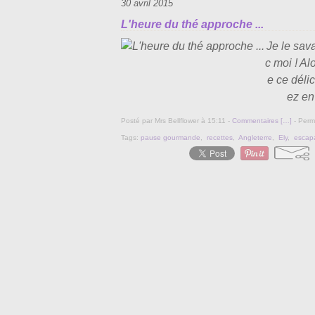
30 avril 2015
L'heure du thé approche ...
Je le sava
c moi ! Alo
e ce déli
ez en
Posté par Mrs Bellflower à 15:11 -
Commentaires [
…
]
- Perma
Tags:
pause gourmande
,
recettes
,
Angleterre
,
Ely
,
escap