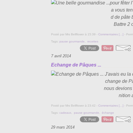
pour fêter l
a vous t
d de pâte 
Battre 2 
Posté par Mrs Bellflower à 15:39 -
Commentaires [
…
]
- Perm
Tags:
pause gourmande
,
recettes
7 avril 2014
Echange de Pâques ...
J'avais eu la 
change de Pâ
nous devions 
nition
Posté par Mrs Bellflower à 23:42 -
Commentaires [
…
]
- Perm
Tags:
cadeaux
,
pause gourmande
,
échange
29 mars 2014