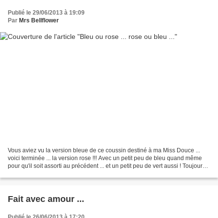
Publié le 29/06/2013 à 19:09
Par
Mrs Bellflower
Vous aviez vu la version bleue de ce coussin destiné à ma Miss Douce ...
voici terminée ... la version rose !!! Avec un petit peu de bleu quand même
pour qu'il soit assorti au précédent ... et un petit peu de vert aussi ! Toujours
confectionné avec les...
Fait avec amour ...
Publié le 26/06/2013 à 17:20