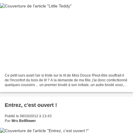
Ce petit ours avait l'air si triste sur le lit de Miss Douce !Peut-être souffrait-il
de l'inconfort du bois de lit ? A la demande de ma fille, j'ai donc confectionné
quelques coussins ... un premier brodé à son initiale, un autre brodé xoxo,
(petit clin...
Entrez, c'est ouvert !
Publié le 08/10/2012 à 13:43
Par
Mrs Bellflower