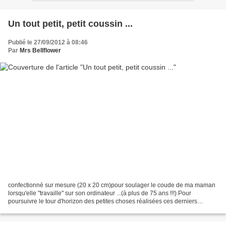
Un tout petit, petit coussin ...
Publié le 27/09/2012 à 08:46
Par
Mrs Bellflower
confectionné sur mesure (20 x 20 cm)pour soulager le coude de ma maman
lorsqu'elle "travaille" sur son ordinateur ...(à plus de 75 ans !!!) Pour
poursuivre le tour d'horizon des petites choses réalisées ces derniers
mois,je vous montre un sac cabas (encore...