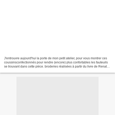
J'entrouvre aujourd'hui la porte de mon petit atelier, pour vous montrer ces
coussinsconfectionnés pour rendre (encore) plus confortables les fauteuils
se trouvant dans cette pièce. broderies réalisées à partir du livre de Renato
PAROLIN l'Abécédaire...