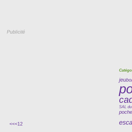
Publicité
Catégo
jeu
bo
po
ca
SAL du
poche
esc
<<
<
1
2