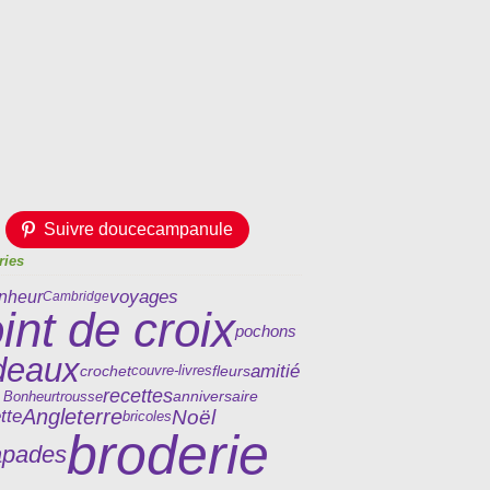
Suivre doucecampanule
ries
voyages
nheur
Cambridge
int de croix
pochons
deaux
amitié
crochet
fleurs
couvre-livres
recettes
trousse
anniversaire
 Bonheur
Angleterre
Noël
tte
bricoles
broderie
apades