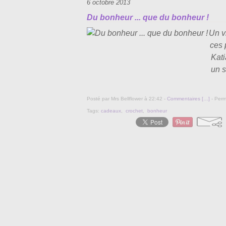
6 octobre 2013
Du bonheur ... que du bonheur !
Un vr
ces 
Kati
un s
Posté par Mrs Bellflower à 22:42 -
Commentaires [
…
]
- Perm
Tags:
cadeaux
,
crochet
,
bonheur