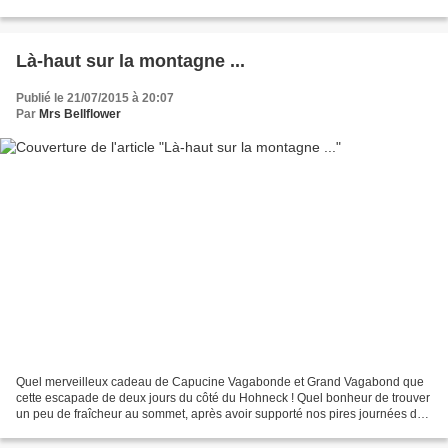
toute particulière pour...
Là-haut sur la montagne ...
Publié le 21/07/2015 à 20:07
Par
Mrs Bellflower
Quel merveilleux cadeau de Capucine Vagabonde et Grand Vagabond que
cette escapade de deux jours du côté du Hohneck ! Quel bonheur de trouver
un peu de fraîcheur au sommet, après avoir supporté nos pires journées de
canicule ! Quel bonheur aussi de découvrir...