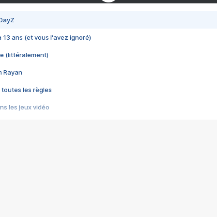
 DayZ
 a 13 ans (et vous l'avez ignoré)
e (littéralement)
im Rayan
 toutes les règles
s les jeux vidéo
us choquant de Rockstar ? - Le scandale BULLY
e plus moche de Steam
du RÊVE tourne au CAUCHEMAR
pendant 8 heures
it… à tort
umiliés par un jeu vidéo