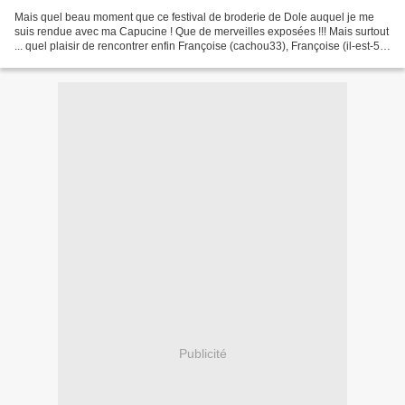
Mais quel beau moment que ce festival de broderie de Dole auquel je me
suis rendue avec ma Capucine ! Que de merveilles exposées !!! Mais surtout
... quel plaisir de rencontrer enfin Françoise (cachou33), Françoise (il-est-5-
heures) et Danièle (petits...
Publicité