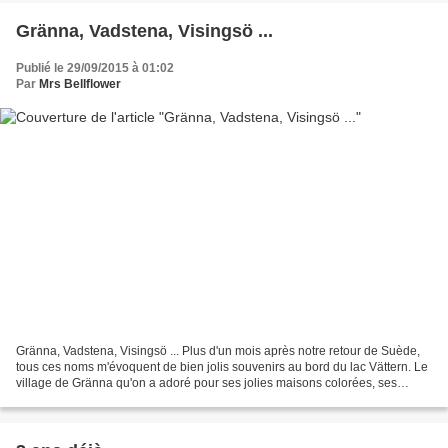
Gränna, Vadstena, Visingsö ...
Publié le 29/09/2015 à 01:02
Par
Mrs Bellflower
Gränna, Vadstena, Visingsö ... Plus d'un mois après notre retour de Suède,
tous ces noms m'évoquent de bien jolis souvenirs au bord du lac Vättern. Le
village de Gränna qu'on a adoré pour ses jolies maisons colorées, ses
fabriques de sucres d'orge et...