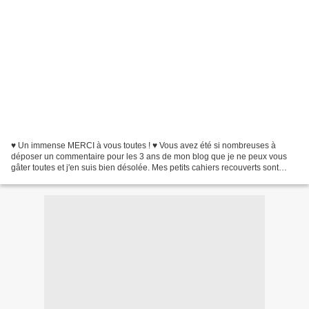
♥ Un immense MERCI à vous toutes ! ♥ Vous avez été si nombreuses à
déposer un commentaire pour les 3 ans de mon blog que je ne peux vous
gâter toutes et j'en suis bien désolée. Mes petits cahiers recouverts sont
prêts à partir chez trois d'entre vous...