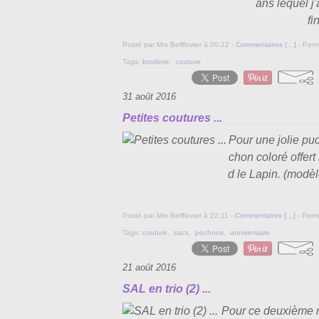
ans lequel j'
fi
Posté par Mrs Bellflower à 00:22 -
Commentaires [
…
]
- Perm
Tags:
broderie
,
couture
31 août 2016
Petites coutures ...
Pour une jolie pu
chon coloré offert 
d le Lapin. (modè
Posté par Mrs Bellflower à 22:11 -
Commentaires [
…
]
- Perma
Tags:
couture
,
sacs
,
pochons
,
anniversaire
21 août 2016
SAL en trio (2) ...
Pour ce deuxième r