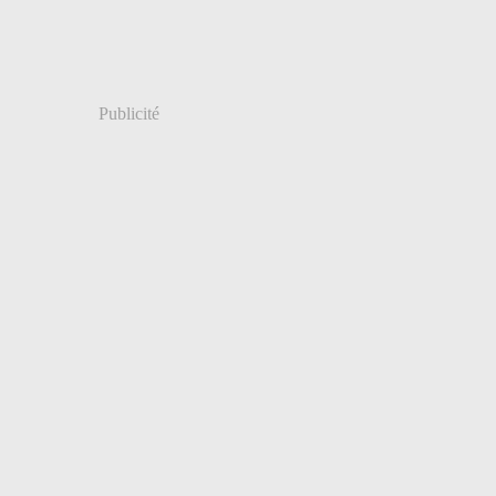
ier
(7)
Publicité