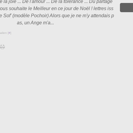
 la joie ... De l'amour ... De la tolérance ... Du partage
 vous souhaite le Meilleur en ce jour de Noël ! lettres iss
 Sof' (modèle Pochoir) Alors que je ne m'y attendais p
as, un Ange m'a...
alien [
#
]