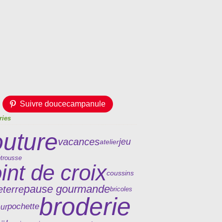
Suivre doucecampanule
ries
outure
vacances
jeu
atelier
é
trousse
int de croix
coussins
pause gourmande
eterre
bricoles
broderie
pochette
ur