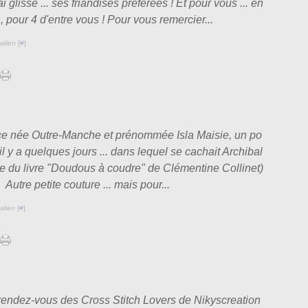
ai glissé ... ses friandises préférées ! Et pour vous ... en
n, pour 4 d'entre vous ! Pour vous remercier...
alien [
#
]
ce née Outre-Manche et prénommée Isla Maisie, un po
il y a quelques jours ... dans lequel se cachait Archibal
le du livre "Doudous à coudre" de Clémentine Collinet)
Autre petite couture ... mais pour...
lien [
#
]
endez-vous des Cross Stitch Lovers de Nikyscreation