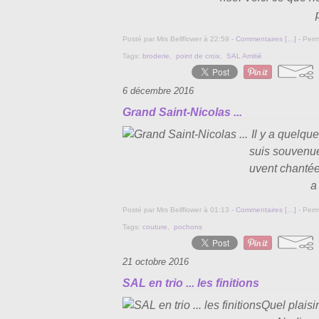
Posté par Mrs Bellflower à 22:59 -
Commentaires [
…
]
- Perm
Tags:
broderie
,
point de croix
,
SAL Amitié
6 décembre 2016
Grand Saint-Nicolas ...
Il y a quelque
suis souvenue
uvent chantée 
a
Posté par Mrs Bellflower à 01:13 -
Commentaires [
…
]
- Perm
Tags:
couture
,
pochons
21 octobre 2016
SAL en trio ... les finitions
Quel plaisi