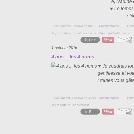
e, Nadine e
♥ Le temps
eti
Posté par Mrs Bellflower à 08:00 -
Commentaires [
…
]
- Perm
Tags:
broderie
,
point de croix
,
couture
,
pochette
,
sacs
1 octobre 2016
4 ans ... les 4 noms
♥ Je voudrais tou
gentillesse et vot
r toutes vous gât
Posté par Mrs Bellflower à 14:16 -
Commentaires [
…
]
- Perm
Tags:
couture
,
anniversaire