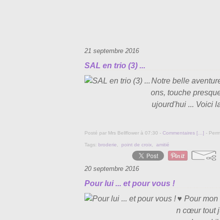
21 septembre 2016
SAL en trio (3) ...
Notre belle aventure
ons, touche presque
ujourd'hui ... Voici 
Posté par Mrs Bellflower à 07:30 -
Commentaires [
…
]
- Perm
Tags:
broderie
,
point de croix
,
amitié
20 septembre 2016
Pour lui ... et pour vous !
♥ Pour mon M
n cœur tout 