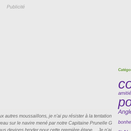
Publicité
Catégo
c
amiti
po
Angl
utres moussaillons, je n'ai pu résister à la tentation
bonhe
au sur le navire mené par notre Capitaine Prunelle G
ous devions broder pour cette première étape ... Je n'ai