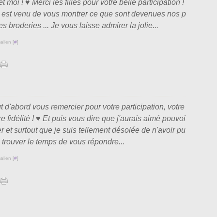
Janv
t moi ! ♥ Merci les filles pour votre belle participation !
 est venu de vous montrer ce que sont devenues nos p
tes broderies ... Je vous laisse admirer la jolie...
alien [
#
]
t d'abord vous remercier pour votre participation, votre
re fidélité ! ♥ Et puis vous dire que j'aurais aimé pouvoi
er et surtout que je suis tellement désolée de n'avoir pu
trouver le temps de vous répondre...
alien [
#
]