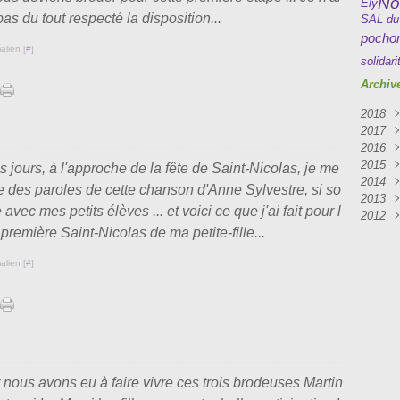
No
Ely
pas du tout respecté la disposition...
SAL du
pocho
alien [
#
]
solidari
Archiv
2018
2017
Mai
2016
Avri
Mar
2015
Mar
Janv
Déc
s jours, à l'approche de la fête de Saint-Nicolas, je me
2014
Oct
Déc
 des paroles de cette chanson d'Anne Sylvestre, si so
2013
Sep
Nov
Déc
avec mes petits élèves ... et voici ce que j'ai fait pour l
2012
Aoû
Sep
Nov
Déc
 première Saint-Nicolas de ma petite-fille...
Juil
Aoû
Oct
Nov
Déc
Avri
Juil
Sep
Oct
Nov
alien [
#
]
Mar
Juin
Aoû
Sep
Oct
Févr
Mai
Juil
Aoû
Sep
Janv
Avri
Juin
Juil
Aoû
Mar
Mai
Juin
Févr
Avri
Mai
Janv
Mar
Avri
Févr
Mar
r nous avons eu à faire vivre ces trois brodeuses Martin
Janv
Févr