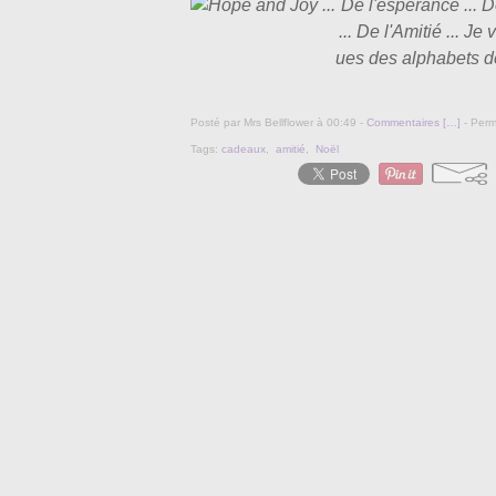
De l'espérance ... De
... De l'Amitié ... Je
ues des alphabets de
Posté par Mrs Bellflower à 00:49 -
Commentaires [
…
]
- Perm
Tags:
cadeaux
,
amitié
,
Noël