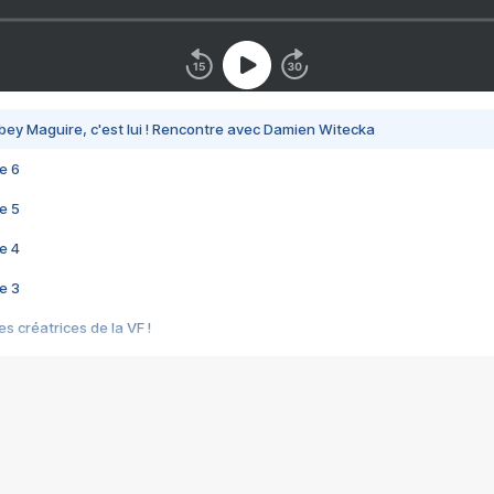
bey Maguire, c'est lui ! Rencontre avec Damien Witecka
e 6
e 5
e 4
e 3
s créatrices de la VF !
e 2
e 1
e Mektoub My Love arrive enfin ! Rencontre avec Shaïn Boumedine et Sal
i : après Toni en famille