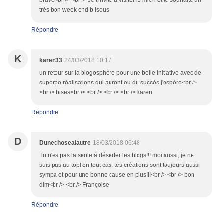
bravo<br /> <br /> Je t'invite à visiter le mien et te souhaite un
très bon week end b isous
Répondre
K
karen33
24/03/2018 10:17
un retour sur la blogosphère pour une belle initiative avec de
superbe réalisations qui auront eu du succès j'espère<br />
<br /> bises<br /> <br /> <br /> <br /> karen
Répondre
D
Dunechosealautre
18/03/2018 06:48
Tu n'es pas la seule à déserter les blogs!!! moi aussi, je ne
suis pas au top! en tout cas, tes créations sont toujours aussi
sympa et pour une bonne cause en plus!!!<br /> <br /> bon
dim<br /> <br /> Françoise
Répondre