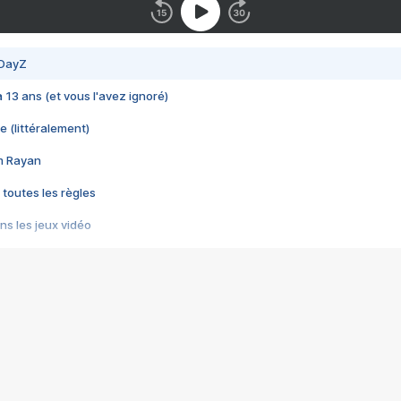
 DayZ
 a 13 ans (et vous l'avez ignoré)
e (littéralement)
im Rayan
 toutes les règles
s les jeux vidéo
us choquant de Rockstar ? - Le scandale BULLY
e plus moche de Steam
du RÊVE tourne au CAUCHEMAR
pendant 8 heures
it… à tort