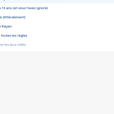
 a 13 ans (et vous l'avez ignoré)
e (littéralement)
im Rayan
 toutes les règles
s les jeux vidéo
us choquant de Rockstar ? - Le scandale BULLY
e plus moche de Steam
du RÊVE tourne au CAUCHEMAR
pendant 8 heures
it… à tort
umiliés par un jeu vidéo
ire - Final Fantasy 8