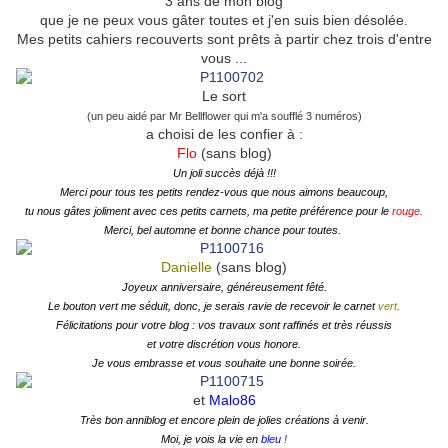
3 ans de mon blog
que je ne peux vous gâter toutes et j'en suis bien désolée.
Mes petits cahiers recouverts sont prêts à partir chez trois d'entre
vous ...
Le sort
(un peu aidé par Mr Bellflower qui m'a soufflé 3 numéros)
a choisi de les confier à :
Flo
(sans blog)
Un joli succès déjà !!!
Merci pour tous tes petits rendez-vous que nous aimons beaucoup,
tu nous gâtes joliment avec ces petits carnets, ma petite préférence pour le
rouge
.
Merci, bel automne et bonne chance pour toutes.
Danielle
(sans blog)
Joyeux anniversaire, généreusement fêté.
Le bouton vert me séduit, donc, je serais ravie de recevoir le carnet
vert
.
Félicitations pour votre blog : vos travaux sont raffinés et très réussis
et votre discrétion vous honore.
Je vous embrasse et vous souhaite une bonne soirée.
et
Malo86
Très bon anniblog et encore plein de jolies créations à venir.
Moi, je vois la vie en
bleu
!