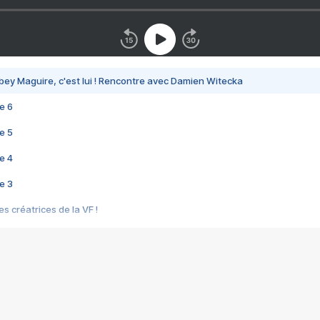
bey Maguire, c'est lui ! Rencontre avec Damien Witecka
e 6
e 5
e 4
e 3
s créatrices de la VF !
e 2
e 1
e Mektoub My Love arrive enfin ! Rencontre avec Shaïn Boumedine et Sal
i : après Toni en famille