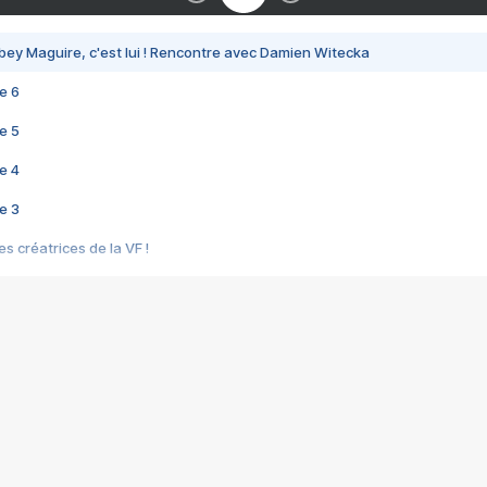
bey Maguire, c'est lui ! Rencontre avec Damien Witecka
e 6
e 5
e 4
e 3
s créatrices de la VF !
e 2
e 1
e Mektoub My Love arrive enfin ! Rencontre avec Shaïn Boumedine et Sal
i : après Toni en famille
elle réalise le bouleversant Dites lui que je l'aime
ais ! Rencontre autour de Vie privée de Rebecca Zlotowski