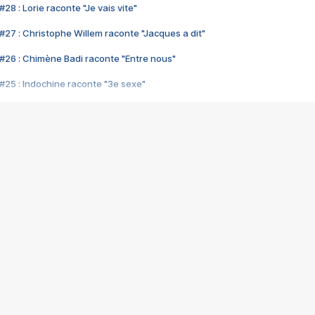
28 : Lorie raconte "Je vais vite"
#27 : Christophe Willem raconte "Jacques a dit"
#26 : Chimène Badi raconte "Entre nous"
#25 : Indochine raconte "3e sexe"
#24 : Zaho raconte "C'est chelou"
#23 : Patrick Bruel raconte "Au café des délices"
#22 : Kyo raconte "Le chemin"
#21 : Nolwenn Leroy raconte "Cassé"
#20 : Patrick Hernandez raconte "Born to be alive"
#19 : Lorie raconte "Près de moi"
#18 : Michael Jones raconte "A nos actes manqués" (avec Jean-Jacque
#17 : Khaled raconte "Aïcha"
#16 : Corneille raconte "Parce qu'on vient de loin"