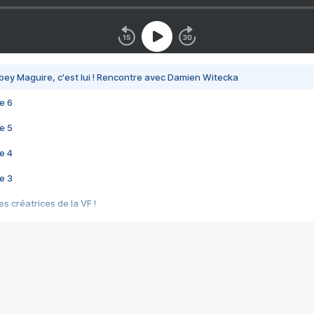
bey Maguire, c'est lui ! Rencontre avec Damien Witecka
e 6
e 5
e 4
e 3
s créatrices de la VF !
e 2
e 1
e Mektoub My Love arrive enfin ! Rencontre avec Shaïn Boumedine et Sal
i : après Toni en famille