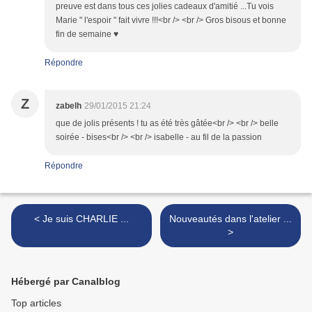
preuve est dans tous ces jolies cadeaux d'amitié ...Tu vois
Marie " l'espoir " fait vivre !!!<br /> <br /> Gros bisous et bonne
fin de semaine ♥
Répondre
Z
zabelh
29/01/2015 21:24
que de jolis présents ! tu as été très gâtée<br /> <br /> belle
soirée - bises<br /> <br /> isabelle - au fil de la passion
Répondre
< Je suis CHARLIE ...
Nouveautés dans l'atelier ...
>
Hébergé par Canalblog
Top articles