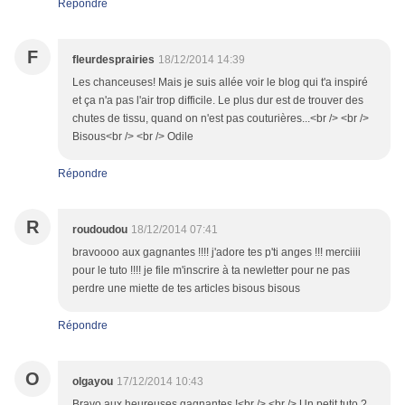
Répondre
F
fleurdesprairies
18/12/2014 14:39
Les chanceuses! Mais je suis allée voir le blog qui t'a inspiré
et ça n'a pas l'air trop difficile. Le plus dur est de trouver des
chutes de tissu, quand on n'est pas couturières...<br /> <br />
Bisous<br /> <br /> Odile
Répondre
R
roudoudou
18/12/2014 07:41
bravoooo aux gagnantes !!!! j'adore tes p'ti anges !!! merciiii
pour le tuto !!!! je file m'inscrire à ta newletter pour ne pas
perdre une miette de tes articles bisous bisous
Répondre
O
olgayou
17/12/2014 10:43
Bravo aux heureuses gagnantes !<br /> <br /> Un petit tuto ?