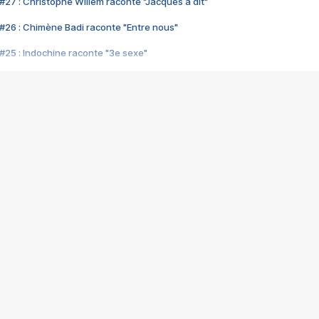
#27 : Christophe Willem raconte "Jacques a dit"
#26 : Chimène Badi raconte "Entre nous"
#25 : Indochine raconte "3e sexe"
#24 : Zaho raconte "C'est chelou"
#23 : Patrick Bruel raconte "Au café des délices"
#22 : Kyo raconte "Le chemin"
#21 : Nolwenn Leroy raconte "Cassé"
#20 : Patrick Hernandez raconte "Born to be alive"
#19 : Lorie raconte "Près de moi"
#18 : Michael Jones raconte "A nos actes manqués" (avec Jean-Jacque
#17 : Khaled raconte "Aïcha"
#16 : Corneille raconte "Parce qu'on vient de loin"
#15 : Indochine raconte "L'aventurier"