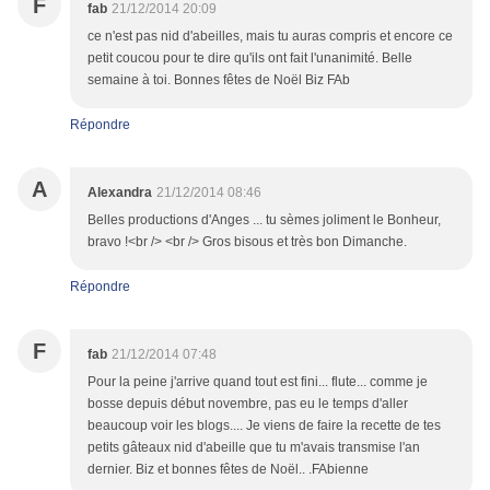
F
fab
21/12/2014 20:09
ce n'est pas nid d'abeilles, mais tu auras compris et encore ce
petit coucou pour te dire qu'ils ont fait l'unanimité. Belle
semaine à toi. Bonnes fêtes de Noël Biz FAb
Répondre
A
Alexandra
21/12/2014 08:46
Belles productions d'Anges ... tu sèmes joliment le Bonheur,
bravo !<br /> <br /> Gros bisous et très bon Dimanche.
Répondre
F
fab
21/12/2014 07:48
Pour la peine j'arrive quand tout est fini... flute... comme je
bosse depuis début novembre, pas eu le temps d'aller
beaucoup voir les blogs.... Je viens de faire la recette de tes
petits gâteaux nid d'abeille que tu m'avais transmise l'an
dernier. Biz et bonnes fêtes de Noël.. .FAbienne