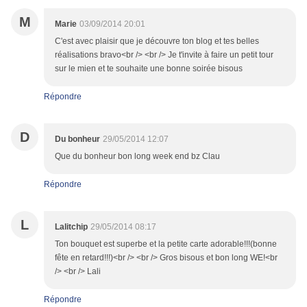
M
Marie
03/09/2014 20:01
C'est avec plaisir que je découvre ton blog et tes belles
réalisations bravo<br /> <br /> Je t'invite à faire un petit tour
sur le mien et te souhaite une bonne soirée bisous
Répondre
D
Du bonheur
29/05/2014 12:07
Que du bonheur bon long week end bz Clau
Répondre
L
Lalitchip
29/05/2014 08:17
Ton bouquet est superbe et la petite carte adorable!!!(bonne
fête en retard!!!)<br /> <br /> Gros bisous et bon long WE!<br
/> <br /> Lali
Répondre