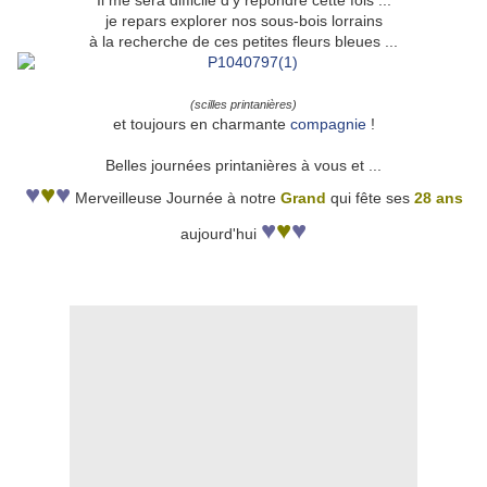
Il me sera difficile d'y répondre cette fois ...
je repars explorer nos sous-bois lorrains
à la recherche de ces petites fleurs bleues ...
(scilles printanières)
et toujours en charmante
compagnie
!
Belles journées printanières à vous et ...
♥
♥
♥
Merveilleuse Journée à notre
Grand
qui fête ses
28 ans
♥
♥
♥
aujourd'hui