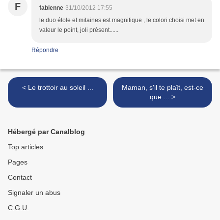
F
fabienne
31/10/2012 17:55
le duo étole et mitaines est magnifique , le colori choisi met en
valeur le point, joli présent......
Répondre
< Le trottoir au soleil ...
Maman, s'il te plaît, est-ce
que ... >
Hébergé par Canalblog
Top articles
Pages
Contact
Signaler un abus
C.G.U.