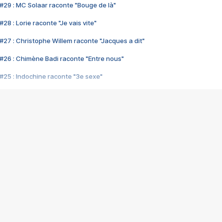
#29 : MC Solaar raconte "Bouge de là"
28 : Lorie raconte "Je vais vite"
#27 : Christophe Willem raconte "Jacques a dit"
#26 : Chimène Badi raconte "Entre nous"
#25 : Indochine raconte "3e sexe"
#24 : Zaho raconte "C'est chelou"
#23 : Patrick Bruel raconte "Au café des délices"
#22 : Kyo raconte "Le chemin"
#21 : Nolwenn Leroy raconte "Cassé"
#20 : Patrick Hernandez raconte "Born to be alive"
#19 : Lorie raconte "Près de moi"
#18 : Michael Jones raconte "A nos actes manqués" (avec Jean-Jacque
#17 : Khaled raconte "Aïcha"