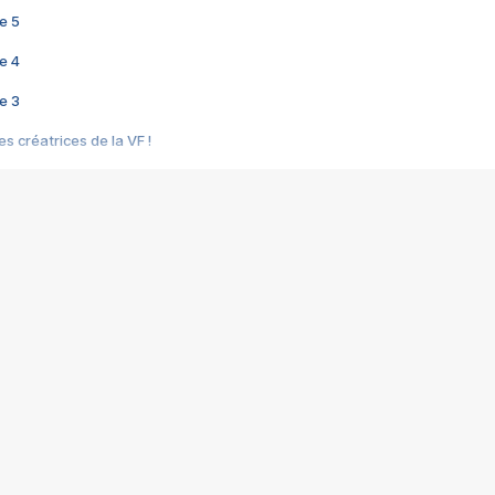
e 5
e 4
e 3
s créatrices de la VF !
e 2
e 1
e Mektoub My Love arrive enfin ! Rencontre avec Shaïn Boumedine et Sal
i : après Toni en famille
elle réalise le bouleversant Dites lui que je l'aime
ais ! Rencontre autour de Vie privée de Rebecca Zlotowski
 de Marguerite, Grave... Rencontre avec Ella Rumpf
 Les Rêveurs, un film intime sur la santé mentale