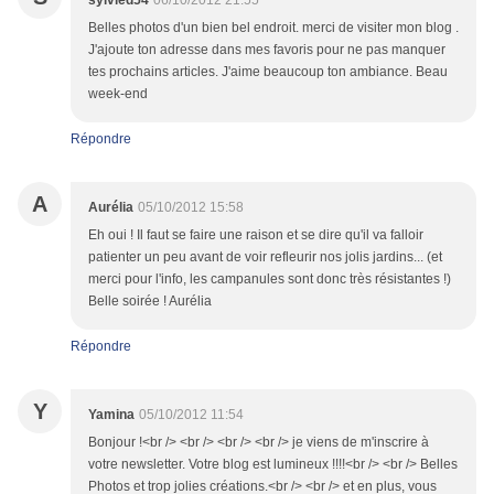
sylvied54
06/10/2012 21:55
Belles photos d'un bien bel endroit. merci de visiter mon blog .
J'ajoute ton adresse dans mes favoris pour ne pas manquer
tes prochains articles. J'aime beaucoup ton ambiance. Beau
week-end
Répondre
A
Aurélia
05/10/2012 15:58
Eh oui ! Il faut se faire une raison et se dire qu'il va falloir
patienter un peu avant de voir refleurir nos jolis jardins... (et
merci pour l'info, les campanules sont donc très résistantes !)
Belle soirée ! Aurélia
Répondre
Y
Yamina
05/10/2012 11:54
Bonjour !<br /> <br /> <br /> <br /> je viens de m'inscrire à
votre newsletter. Votre blog est lumineux !!!!<br /> <br /> Belles
Photos et trop jolies créations.<br /> <br /> et en plus, vous