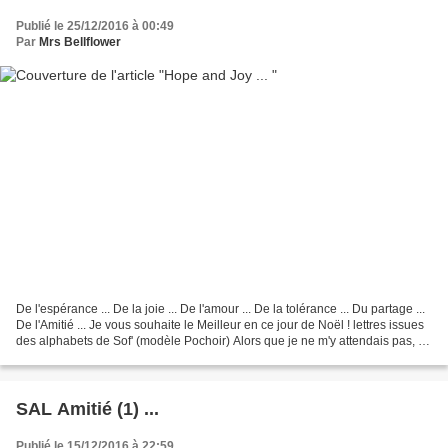
Publié le 25/12/2016 à 00:49
Par
Mrs Bellflower
De l'espérance ... De la joie ... De l'amour ... De la tolérance ... Du partage ...
De l'Amitié ... Je vous souhaite le Meilleur en ce jour de Noël ! lettres issues
des alphabets de Sof' (modèle Pochoir) Alors que je ne m'y attendais pas, un
Ange m'a...
SAL Amitié (1) ...
Publié le 15/12/2016 à 22:59