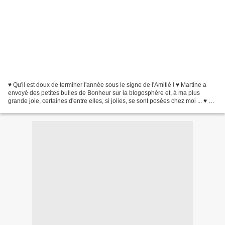
♥ Qu'il est doux de terminer l'année sous le signe de l'Amitié ! ♥ Martine a
envoyé des petites bulles de Bonheur sur la blogosphère et, à ma plus
grande joie, certaines d'entre elles, si jolies, se sont posées chez moi ... ♥ ♥ ♥
Mille mercis Martine...