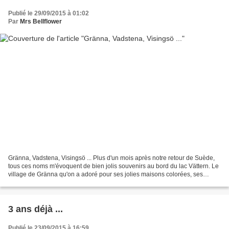
Publié le 29/09/2015 à 01:02
Par
Mrs Bellflower
Gränna, Vadstena, Visingsö ... Plus d'un mois après notre retour de Suède,
tous ces noms m'évoquent de bien jolis souvenirs au bord du lac Vättern. Le
village de Gränna qu'on a adoré pour ses jolies maisons colorées, ses
fabriques de sucres d'orge et...
3 ans déjà ...
Publié le 23/09/2015 à 16:59