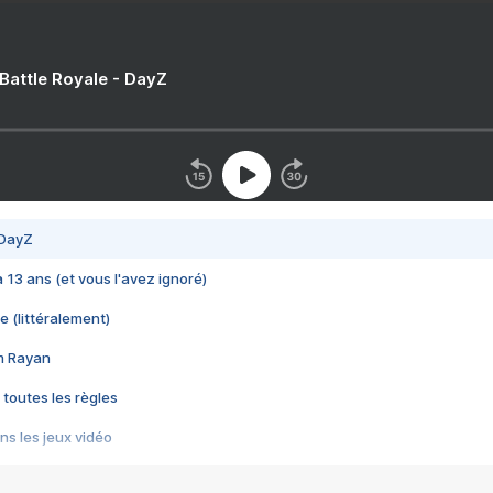
 Battle Royale - DayZ
 DayZ
 a 13 ans (et vous l'avez ignoré)
e (littéralement)
im Rayan
 toutes les règles
s les jeux vidéo
us choquant de Rockstar ? - Le scandale BULLY