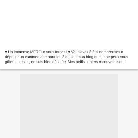
♥ Un immense MERCI à vous toutes ! ♥ Vous avez été si nombreuses à
déposer un commentaire pour les 3 ans de mon blog que je ne peux vous
gâter toutes et j'en suis bien désolée. Mes petits cahiers recouverts sont
prêts à partir chez trois d'entre vous...