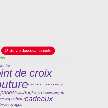
Suivre doucecampanule
ries
amitié
int de croix
outure
crochet
anniversaire
Ely
apades
Angleterre
jeu
fleurs
coussins
cadeaux
pochette
atelier
voyages
livres