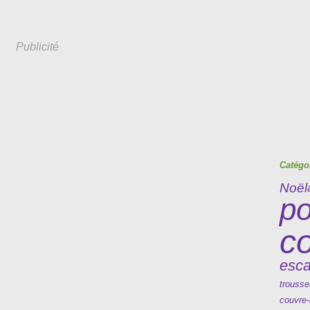
Publicité
Catégo
Noël
po
c
esc
trousse
couvre-