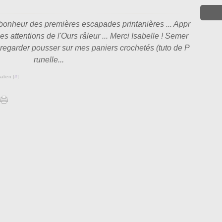
e bonheur des premières escapades printanières ... Appr
s attentions de l'Ours râleur ... Merci Isabelle ! Semer
le regarder pousser sur mes paniers crochetés (tuto de P
runelle...
alien [
#
]