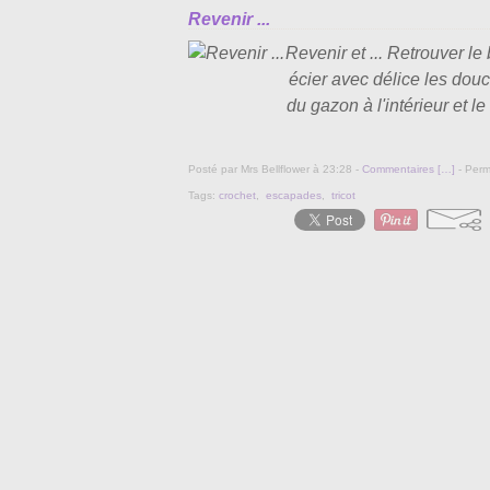
Revenir ...
Revenir et ... Retrouver l
écier avec délice les douce
du gazon à l'intérieur et 
Posté par Mrs Bellflower à 23:28 -
Commentaires [
…
]
- Perm
Tags:
crochet
,
escapades
,
tricot