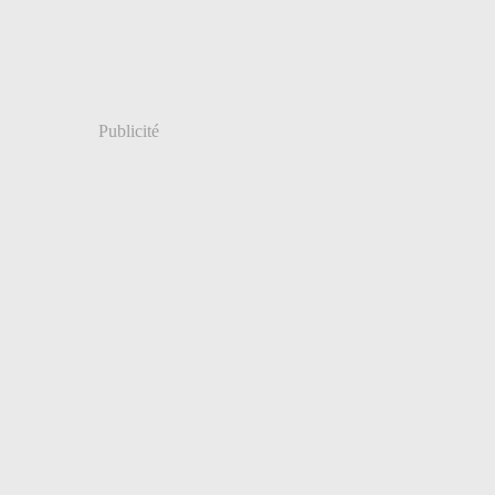
ier
(7)
Publicité