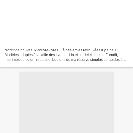
d'offrir de nouveaux couvre-livres ... à des amies retrouvées il y a peu !
Modèles adaptés à la taille des livres ... Lin et cordelette de lin Eurodif,
imprimés de coton, rubans et boutons de ma réserve simples et rapides à
réaliser, à partir de ce tuto...