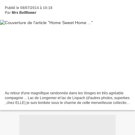
Publié le 08/07/2014 à 10:18
Par
Mrs Bellflower
Au retour d'une magnifique randonnée dans les Vosges en très agréable
compagnie ... Lac de Longemer et lac de Lispach (d'autres photos, superbes
, chez ELLE) je suis tombée sous le charme de cette merveilleuse collection
de nichoirs, découverte au chalet...