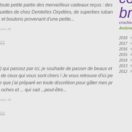
oute petite partie des merveilleux cadeaux reçus : des
b
quettes de chez Dentelles Oxydées, de superbes ruban
 et boutons provenant d'une petite...
croche
Archiv
alien [
#
]
2018
2017
Mai
2016
Avri
Mar
2015
Mar
Janv
Déc
2014
Oct
Déc
2013
Sep
Nov
Déc
s) qui passez par ici, je souhaite de passer de beaux et
2012
Aoû
Sep
Nov
Déc
 ceux qui vous sont chers ! Je vous retrouve d'ici pe
Juil
Aoû
Oct
Nov
Déc
 que j'ai préparé en toute discrétion pour gâter mes pr
Avri
Juil
Sep
Oct
Nov
Mar
Juin
Aoû
Sep
Oct
oches et ... qui sait ...peut-être...
Févr
Mai
Juil
Aoû
Sep
Janv
Avri
Juin
Juil
Aoû
alien [
#
]
Mar
Mai
Juin
Févr
Avri
Mai
Janv
Mar
Avri
Févr
Mar
Janv
Févr