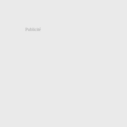
ier
(7)
Publicité