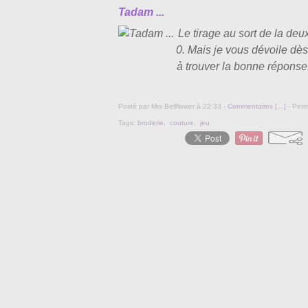
Tadam ...
Le tirage au sort de la de
0. Mais je vous dévoile dès
à trouver la bonne réponse. I
Posté par Mrs Bellflower à 22:33 -
Commentaires [
…
]
- Perm
Tags:
broderie
,
couture
,
jeu