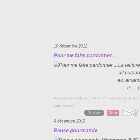
10 décembre 2012
Pour me faire pardonner ...
La lectur
ait culpab
es, amande
re ...
Posté par Mrs Bellflower à 16:02 -
Commentaires [
…
]
- Perm
Tags:
recettes
9 décembre 2012
Pause gourmande