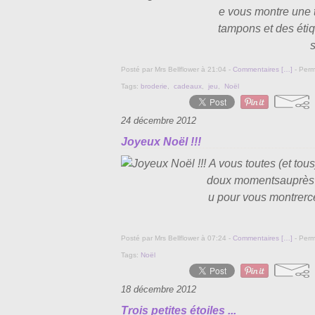
e vous montre une t
tampons et des éti
s
Posté par Mrs Bellflower à 21:04 -
Commentaires [
…
]
- Perm
Tags:
broderie
,
cadeaux
,
jeu
,
Noël
24 décembre 2012
Joyeux Noël !!!
A vous toutes (et tou
doux momentsauprès de
u pour vous montrerce
Posté par Mrs Bellflower à 07:24 -
Commentaires [
…
]
- Perm
Tags:
Noël
18 décembre 2012
Trois petites étoiles ...