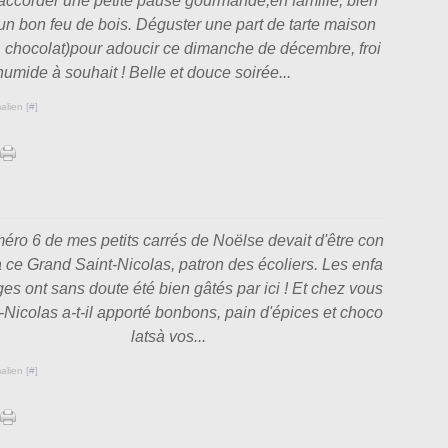
ccorder une petite pause gourmande,en famille, bien
n bon feu de bois. Déguster une part de tarte maison
 chocolat)pour adoucir ce dimanche de décembre, froi
humide à souhait ! Belle et douce soirée...
alien [
#
]
éro 6 de mes petits carrés de Noëlse devait d'être con
 ce Grand Saint-Nicolas, patron des écoliers. Les enfa
ges ont sans doute été bien gâtés par ici ! Et chez vous
-Nicolas a-t-il apporté bonbons, pain d'épices et choco
latsà vos...
alien [
#
]