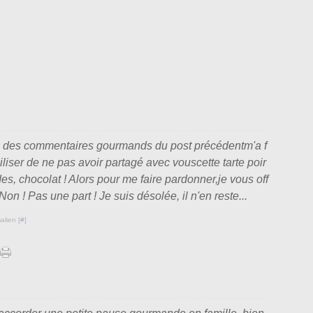
e des commentaires gourmands du post précédentm'a f
iliser de ne pas avoir partagé avec vouscette tarte poir
s, chocolat ! Alors pour me faire pardonner,je vous off
 (Non ! Pas une part ! Je suis désolée, il n'en reste...
alien [
#
]