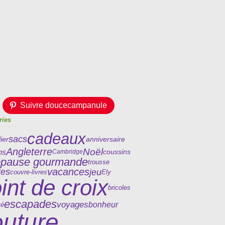
Suivre doucecampanule
ries
cadeaux
sacs
lier
anniversaire
Angleterre
Noël
ns
coussins
Cambridge
pause gourmande
é
trousse
vacances
jeu
tes
Ely
couvre-livres
int de croix
bricoles
escapades
voyages
bonheur
té
outure