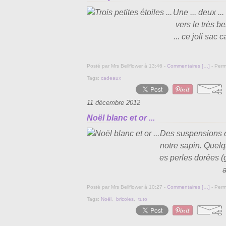
Une ... deux ...
vers le très be
... ce joli sac
Posté par Mrs Bellflower à 13:46 -
Commentaires [
…
]
- Perm
Tags:
cadeaux
11 décembre 2012
Noël blanc et or ...
Des suspensions en
notre sapin. Quel
es perles dorées (
a
Posté par Mrs Bellflower à 10:27 -
Commentaires [
…
]
- Perm
Tags:
Noël
,
bricoles
,
tuto