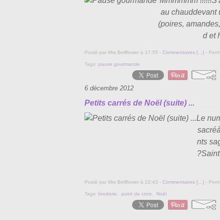
Mmmmmm !!!!!!S'a
au chauddevant u
(poires, amandes,
d et 
Posté par Mrs Bellflower à 17:55 -
Commentaires [
…
]
- Perm
Tags:
pause gourmande
6 décembre 2012
Petits carrés de Noël (suite) ...
Le num
sacréà
nts sa
?Saint
Posté par Mrs Bellflower à 22:43 -
Commentaires [
…
]
- Perm
Tags:
broderie
,
point de croix
,
Noël