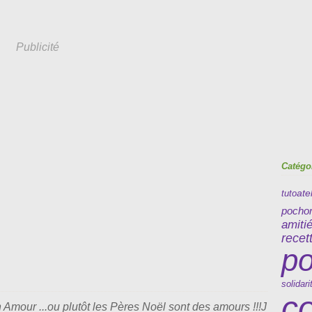
Publicité
Catégo
tuto
ate
pocho
amiti
recet
po
solidari
c
 Amour ...ou plutôt les Pères Noël sont des amours !!!J