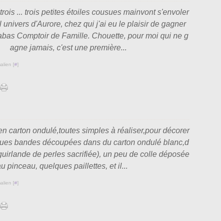
Janv
 trois ... trois petites étoiles cousues mainvont s'envoler
l univers d'Aurore, chez qui j'ai eu le plaisir de gagner
 cabas Comptoir de Famille. Chouette, pour moi qui ne g
agne jamais, c'est une première...
alien [
#
]
 carton ondulé,toutes simples à réaliser,pour décorer
ques bandes découpées dans du carton ondulé blanc,d
guirlande de perles sacrifiée), un peu de colle déposée
u pinceau, quelques paillettes, et il...
alien [
#
]